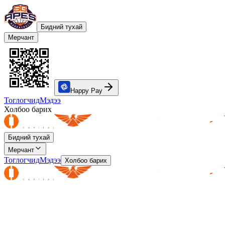
Бидний тухай
Мерчант
Happy Pay
Тоглогчид
Мэдээ
Холбоо барих
Бидний тухай
Мерчант
Тоглогчид
Мэдээ
Холбоо барих